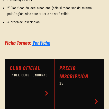
2º Clasificación local o nacional (sólo si todos son del mismo
pais/región) sino este criterio no será valido.
3º orden de inscripción.
Ficha Torneo:
Ver Ficha
CLUB OFICIAL
PRECIO
PADEL CLUB HONDURAS
INSCRIPCIÓN
25
chevron_right
chevron_right