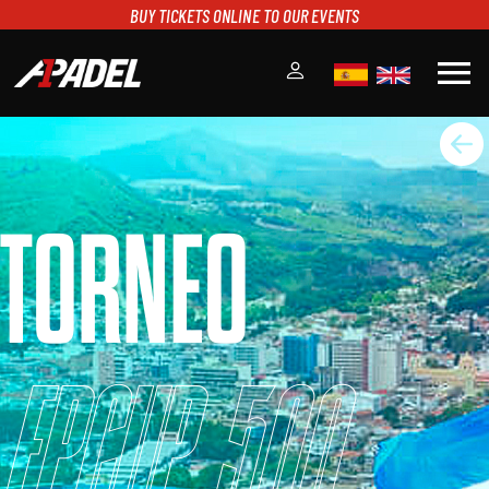
BUY TICKETS ONLINE TO OUR EVENTS
menu
A1PADEL
RANKING
CALENDARIO
TORNEO
TORNEOS
NOTICIAS
MULTIMEDIA
SCOREBOARD
STREAMING
FPCUP 500