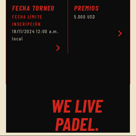
FECHA TORNEO
PREMIOS
FECHA LÍMITE
5.000 USD
INSCRIPCIÓN
chevron_right
18/11/2024 12:00 a.m.
local
chevron_right
HORARIO CUADRO FINAL
chevron_right
WE LIVE
PADEL.