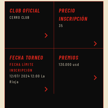
CLUB OFICIAL
PRECIO
CERRO CLUB
INSCRIPCIÓN
35
chevron_right
chevron_right
FECHA TORNEO
PREMIOS
FECHA LÍMITE
130.000 usd
INSCRIPCIÓN
chevron_right
12/07/ 2024 12:00 La
Rioja
chevron_right
HORARIO CUADRO FINAL