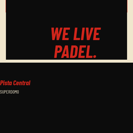
chevron_right
WE LIVE
PADEL.
Pista Central
SUPERDOMO