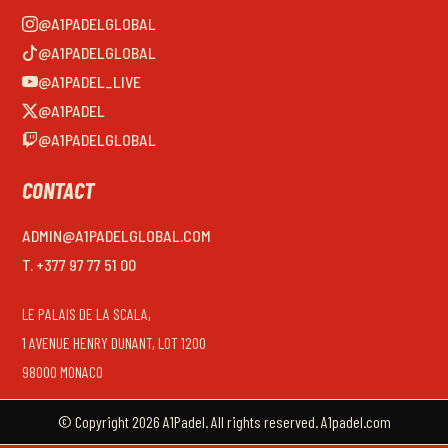
@A1PADELGLOBAL
@A1PADELGLOBAL
@A1PADEL_LIVE
@A1PADEL
@A1PADELGLOBAL
CONTACT
ADMIN@A1PADELGLOBAL.COM
T. +377 97 77 51 00
LE PALAIS DE LA SCALA,
1 AVENUE HENRY DUNANT, LOT 1200
98000 MONACO
© Copyright 2026 A1Padel. All rights reserved. A1padel.com