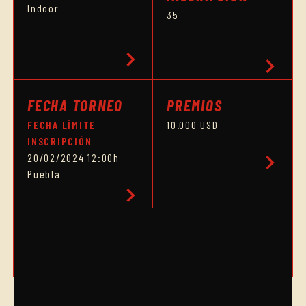
Indoor
35
chevron_right
chevron_right
FECHA TORNEO
PREMIOS
FECHA LÍMITE
10.000 USD
INSCRIPCIÓN
chevron_right
20/02/2024 12:00h
Puebla
chevron_right
HORARIO CUADRO FINAL
chevron_right