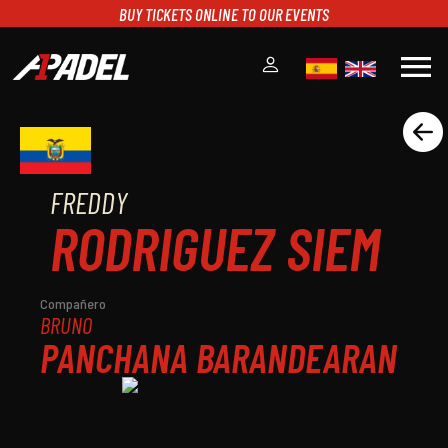
BUY TICKETS ONLINE TO OUR EVENTS
menu
A1PADEL
RANKING
CALENDARIO
FREDDY
TORNEOS
RODRIGUEZ SIEM
NOTICIAS
MULTIMEDIA
SCOREBOARD
Compañero
BRUNO
STREAMING
PANCHANA BARANDEARAN