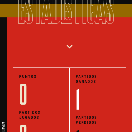
ESTADISTICAS
expand_more
PUNTOS
PARTIDOS
GANADOS
0
1
PARTIDOS
JUGADOS
PARTIDOS
PERDIDOS