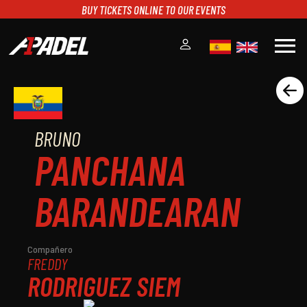
BUY TICKETS ONLINE TO OUR EVENTS
menu
A1PADEL
RANKING
CALENDARIO
BRUNO
TORNEOS
PANCHANA
NOTICIAS
MULTIMEDIA
BARANDEARAN
SCOREBOARD
STREAMING
Compañero
FREDDY
RODRIGUEZ SIEM