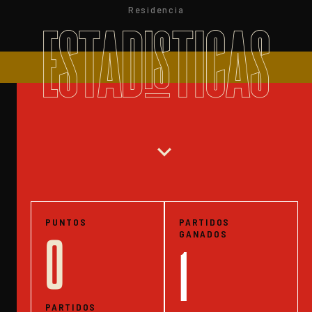
Residencia
ESTADISTICAS
expand_more
PUNTOS
PARTIDOS
GANADOS
0
1
PARTIDOS