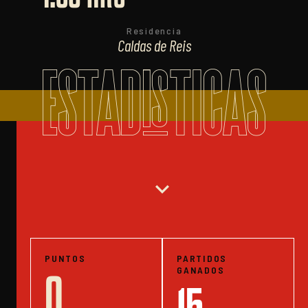
Residencia
Caldas de Reis
ESTADISTICAS
expand_more
PUNTOS
PARTIDOS
GANADOS
0