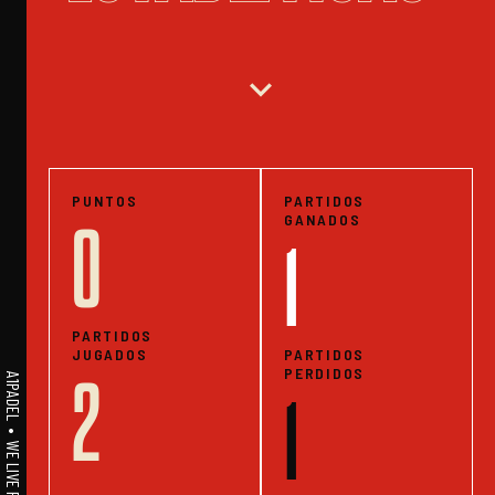
expand_more
PUNTOS
PARTIDOS
GANADOS
0
1
PARTIDOS
JUGADOS
PARTIDOS
PERDIDOS
2
1