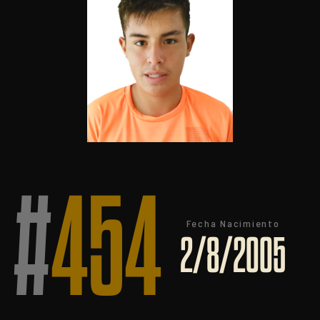
#
454
Fecha Nacimiento
2/8/2005