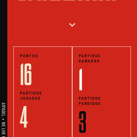
expand_more
PUNTOS
PARTIDOS
GANADOS
16
1
PARTIDOS
JUGADOS
PARTIDOS
PERDIDOS
4
3