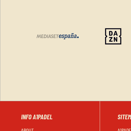
INFO A1PADEL
SITE
ABOUT
A1PAD