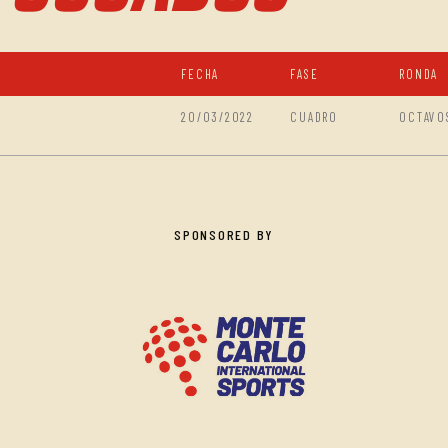
FECHA
FASE
RONDA
20/03/2022
CUADRO
OCTAVO
SPONSORED BY