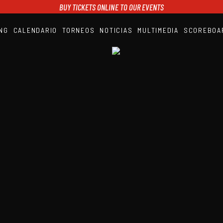
BUY TICKETS ONLINE TO OUR EVENTS
NG
CALENDARIO
TORNEOS
NOTICIAS
MULTIMEDIA
SCOREBOA
A1PADEL
RANKING
CALENDARIO
TORNEOS
NOTICIAS
MULTIMEDIA
SCOREBOARD
STREAMING