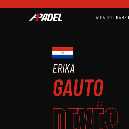
A1PADEL
RANKI
ERIKA
GAUTO