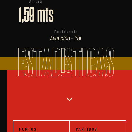
Altura
1,59 mts
Residencia
Asunción - Par
ESTADISTICAS
expand_more
PUNTOS
PARTIDOS