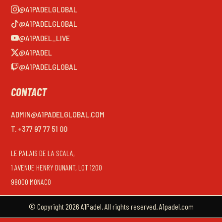
@A1PADELGLOBAL
@A1PADELGLOBAL
@A1PADEL_LIVE
@A1PADEL
@A1PADELGLOBAL
CONTACT
ADMIN@A1PADELGLOBAL.COM
T. +377 97 77 51 00
LE PALAIS DE LA SCALA,
1 AVENUE HENRY DUNANT, LOT 1200
98000 MONACO
© Copyright 2026 A1Padel. All rights reserved. A1padel.com