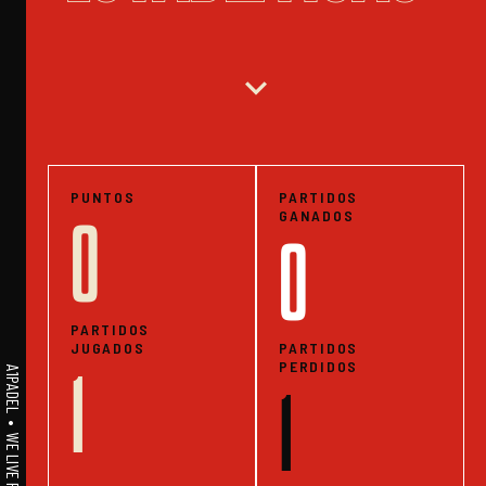
expand_more
PUNTOS
PARTIDOS
GANADOS
0
0
PARTIDOS
JUGADOS
PARTIDOS
PERDIDOS
1
1