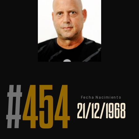
#
454
Fecha Nacimiento
21/12/1968