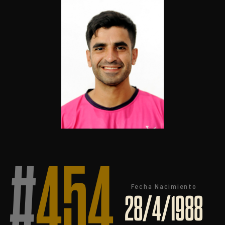
#
454
Fecha Nacimiento
28/4/1988