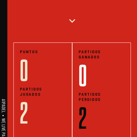
expand_more
PUNTOS
PARTIDOS
GANADOS
0
0
PARTIDOS
JUGADOS
PARTIDOS
PERDIDOS
2
A1PADEL • WE LIVE PADEL • ESTADISTICAS
2