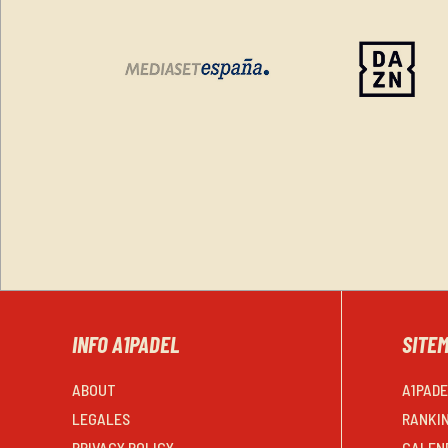
INFO A1PADEL
SITE
ABOUT
A1PAD
LEGALES
RANKI
PRIVACY POLICY
CALEN