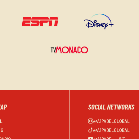
MAP
SOCIAL NETWORKS
EL
@A1PADELGLOBAL
NG
@A1PADELGLOBAL
DARIO
@A1PADEL_LIVE