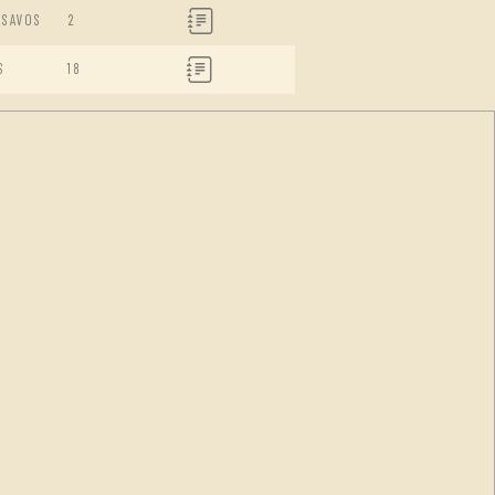
ISAVOS
2
S
18