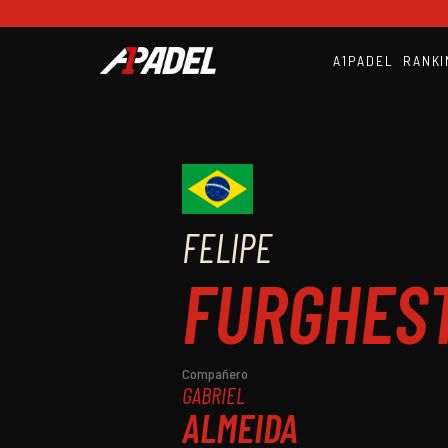
A1PADEL
RANKI
FELIPE
FURGHEST
Compañero
GABRIEL
ALMEIDA