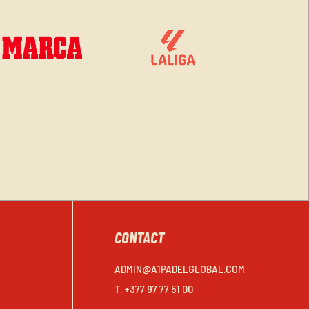
CONTACT
ADMIN@A1PADELGLOBAL.COM
T. +377 97 77 51 00