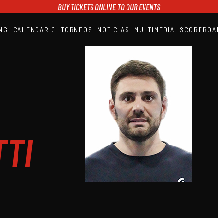
BUY TICKETS ONLINE TO OUR EVENTS
NG
CALENDARIO
TORNEOS
NOTICIAS
MULTIMEDIA
SCOREBOA
A1PADEL
RANKING
CALENDARIO
TORNEOS
NOTICIAS
MULTIMEDIA
SCOREBOARD
STREAMING
TI