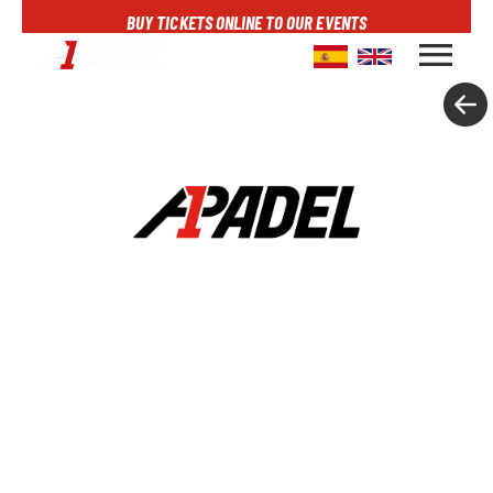
BUY TICKETS ONLINE TO OUR EVENTS
menu
A1PADEL
RANKING
CALENDARIO
TORNEOS
NOTICIAS
MULTIMEDIA
SCOREBOARD
STREAMING