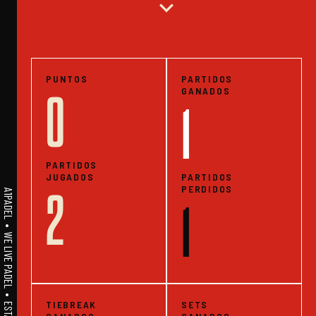
expand_more
PUNTOS
PARTIDOS
GANADOS
0
1
PARTIDOS
JUGADOS
PARTIDOS
PERDIDOS
2
A1PADEL • WE LIVE PADEL • ESTADISTICAS
1
TIEBREAK
SETS