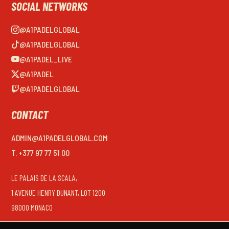
SOCIAL NETWORKS
@A1PADELGLOBAL
@A1PADELGLOBAL
@A1PADEL_LIVE
@A1PADEL
@A1PADELGLOBAL
CONTACT
ADMIN@A1PADELGLOBAL.COM
T. +377 97 77 51 00
LE PALAIS DE LA SCALA,
1 AVENUE HENRY DUNANT, LOT 1200
98000 MONACO