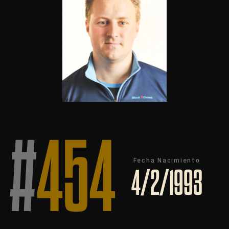
#
454
Fecha Nacimiento
4/2/1993