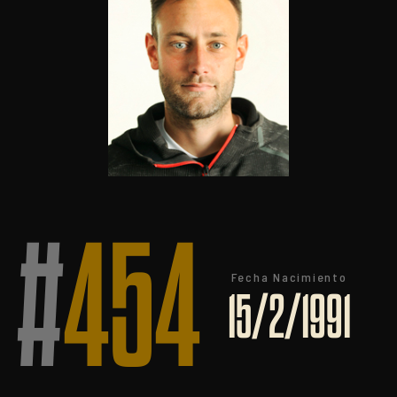
#
454
Fecha Nacimiento
15/2/1991