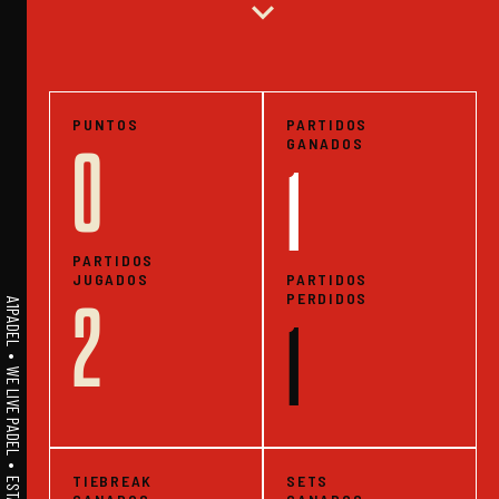
expand_more
PUNTOS
PARTIDOS
GANADOS
0
1
PARTIDOS
JUGADOS
PARTIDOS
PERDIDOS
2
A1PADEL • WE LIVE PADEL • ESTADISTICAS
1
TIEBREAK
SETS