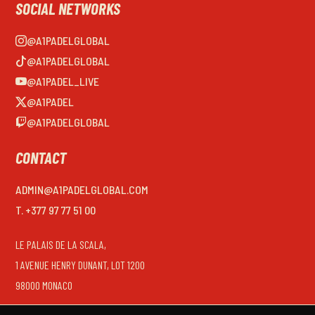
SOCIAL NETWORKS
@A1PADELGLOBAL
@A1PADELGLOBAL
@A1PADEL_LIVE
@A1PADEL
@A1PADELGLOBAL
CONTACT
ADMIN@A1PADELGLOBAL.COM
T. +377 97 77 51 00
LE PALAIS DE LA SCALA,
1 AVENUE HENRY DUNANT, LOT 1200
98000 MONACO