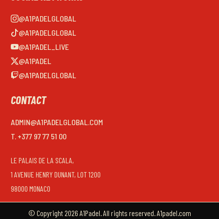
@A1PADELGLOBAL
@A1PADELGLOBAL
@A1PADEL_LIVE
@A1PADEL
@A1PADELGLOBAL
CONTACT
ADMIN@A1PADELGLOBAL.COM
T. +377 97 77 51 00
LE PALAIS DE LA SCALA,
1 AVENUE HENRY DUNANT, LOT 1200
98000 MONACO
© Copyright 2026 A1Padel. All rights reserved. A1padel.com