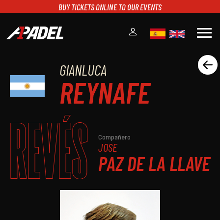
BUY TICKETS ONLINE TO OUR EVENTS
menu
GIANLUCA
A1PADEL
REYNAFE
RANKING
CALENDARIO
TORNEOS
REVÉS
NOTICIAS
MULTIMEDIA
Compañero
JOSE
SCOREBOARD
PAZ DE LA LLAVE
STREAMING