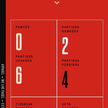
expand_more
PUNTOS
PARTIDOS
GANADOS
0
2
PARTIDOS
JUGADOS
PARTIDOS
PERDIDOS
6
A1PADEL • WE LIVE PADEL • ESTADISTICAS
4
TIEBREAK
SETS