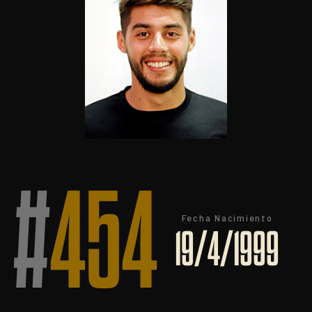
#
454
Fecha Nacimiento
19/4/1999