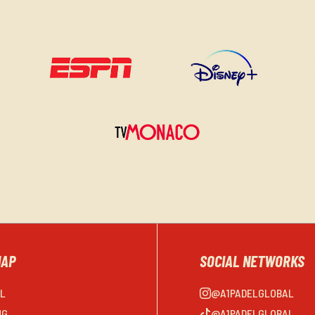
MAP
SOCIAL NETWORKS
EL
@A1PADELGLOBAL
NG
@A1PADELGLOBAL