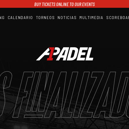
BUY TICKETS ONLINE TO OUR EVENTS
NG
CALENDARIO
TORNEOS
NOTICIAS
MULTIMEDIA
SCOREBOA
A1PADEL
RANKING
CALENDARIO
TORNEOS
NOTICIAS
MULTIMEDIA
SCOREBOARD
 FINALIZA
STREAMING