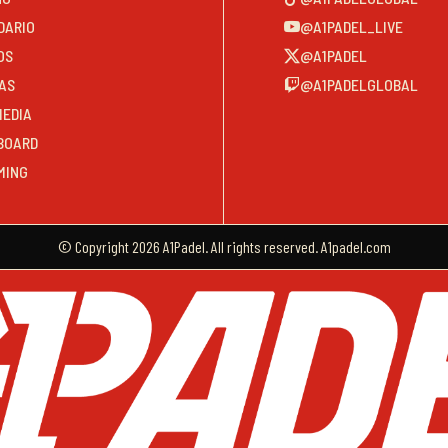
DARIO
@A1PADEL_LIVE
OS
@A1PADEL
AS
@A1PADELGLOBAL
MEDIA
BOARD
MING
© Copyright 2026 A1Padel. All rights reserved. A1padel.com