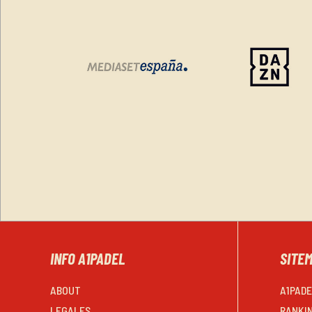
INFO A1PADEL
SITE
ABOUT
A1PAD
LEGALES
RANKI