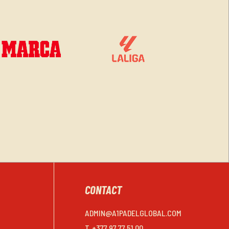
CONTACT
ADMIN@A1PADELGLOBAL.COM
T. +377 97 77 51 00