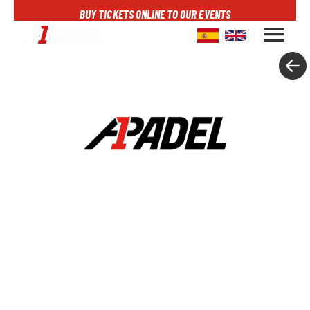
BUY TICKETS ONLINE TO OUR EVENTS
menu
A1PADEL
RANKING
CALENDARIO
TORNEOS
NOTICIAS
MULTIMEDIA
SCOREBOARD
STREAMING