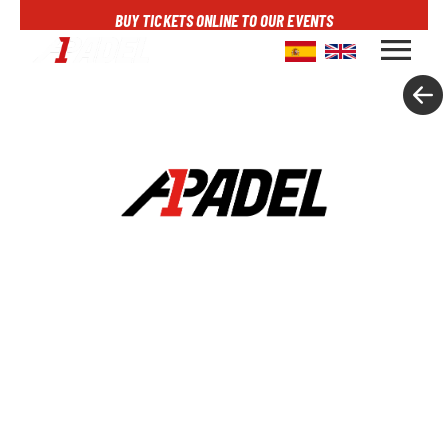
BUY TICKETS ONLINE TO OUR EVENTS
menu
A1PADEL
RANKING
CALENDARIO
TORNEOS
NOTICIAS
MULTIMEDIA
SCOREBOARD
STREAMING