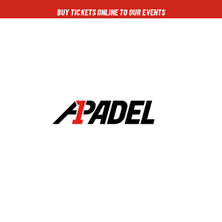
BUY TICKETS ONLINE TO OUR EVENTS
NG
CALENDARIO
TORNEOS
NOTICIAS
MULTIMEDIA
SCOREBOA
A1PADEL
RANKING
CALENDARIO
TORNEOS
NOTICIAS
MULTIMEDIA
SCOREBOARD
STREAMING