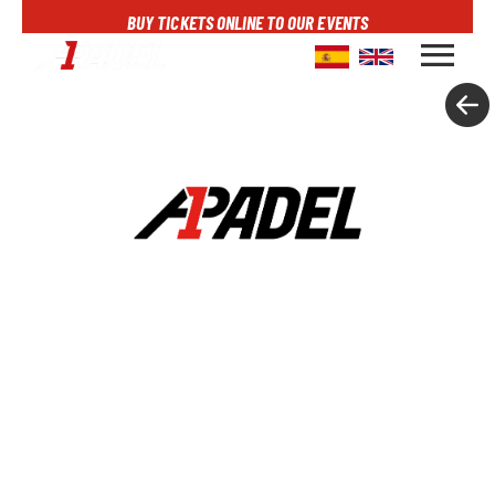
BUY TICKETS ONLINE TO OUR EVENTS
menu
A1PADEL
RANKING
CALENDARIO
TORNEOS
NOTICIAS
MULTIMEDIA
SCOREBOARD
STREAMING