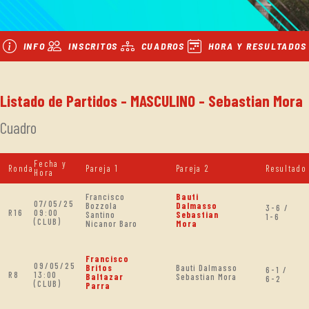
INFO
INSCRITOS
CUADROS
HORA Y RESULTADOS
Listado de Partidos - MASCULINO - Sebastian Mora
Cuadro
Fecha y
Ronda
Pareja 1
Pareja 2
Resultado
Hora
Francisco
Bauti
07/05/25
Bozzola
Dalmasso
3-6 /
R16
09:00
Santino
Sebastian
1-6
(CLUB)
Nicanor Baro
Mora
Francisco
09/05/25
Britos
Bauti Dalmasso
6-1 /
R8
13:00
Baltazar
Sebastian Mora
6-2
(CLUB)
Parra