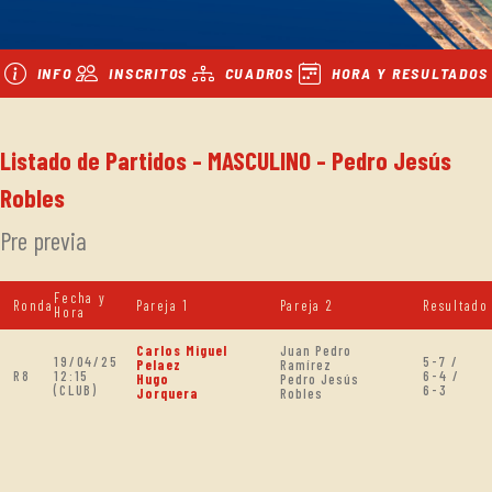
INFO
INSCRITOS
CUADROS
HORA Y RESULTADOS
Listado de Partidos - MASCULINO - Pedro Jesús
Robles
Pre previa
Fecha y
Ronda
Pareja 1
Pareja 2
Resultado
Hora
Carlos Miguel
Juan Pedro
19/04/25
5-7 /
Pelaez
Ramírez
R8
12:15
6-4 /
Hugo
Pedro Jesús
(CLUB)
6-3
Jorquera
Robles