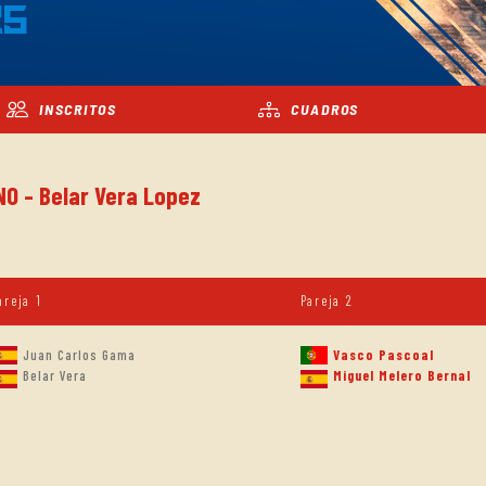
25
INSCRITOS
CUADROS
NO - Belar Vera Lopez
areja 1
Pareja 2
Juan Carlos Gama
Vasco Pascoal
Belar Vera
Miguel Melero Bernal