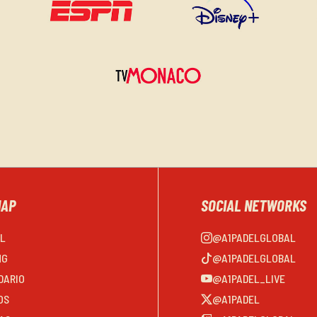
MAP
SOCIAL NETWORKS
EL
@A1PADELGLOBAL
NG
@A1PADELGLOBAL
DARIO
@A1PADEL_LIVE
OS
@A1PADEL