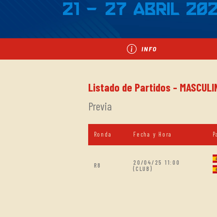
21 - 27 Abril 20
INFO
Listado de Partidos - MASCULI
Previa
Ronda
Fecha y Hora
P
20/04/25 11:00
R8
(CLUB)