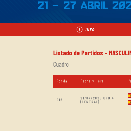
21 - 27 Abril 20
INFO
Listado de Partidos - MASCULI
Cuadro
Ronda
Fecha y Hora
P
21/04/2025 ORD.4
R16
(CENTRAL)