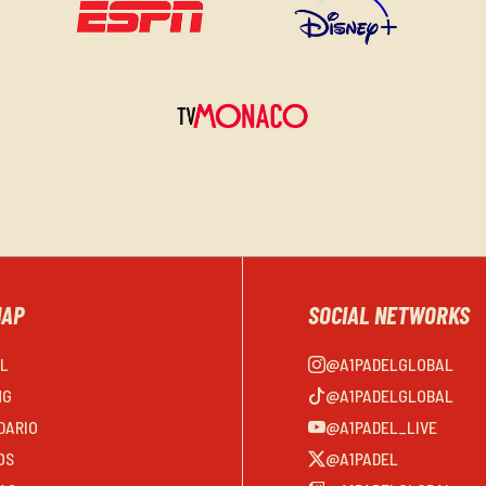
MAP
SOCIAL NETWORKS
EL
@A1PADELGLOBAL
NG
@A1PADELGLOBAL
DARIO
@A1PADEL_LIVE
OS
@A1PADEL