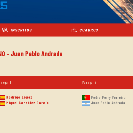
25
INSCRITOS
CUADROS
NO - Juan Pablo Andrada
areja 1
Pareja 2
Rodrigo López
Pedro Perry Ferreira
Miguel González García
Juan Pablo Andrada