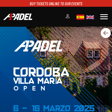
BUY TICKETS ONLINE TO OUR EVENTS
menu
A1PADEL
RANKING
CALENDARIO
TORNEOS
NOTICIAS
MULTIMEDIA
CORDOBA
SCOREBOARD
VILLA MARÍA
STREAMING
OPEN
6 - 16 Marzo 2025