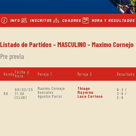
INFO
INSCRITOS
CUADROS
HORA Y RESULTADOS
Listado de Partidos - MASCULINO - Maximo Cornejo
Pre previa
Fecha y
Ronda
Pareja 1
Pareja 2
Resultado
Hora
Maximo Cornejo
Thiago
08/03/25
6-3 /
Gonzalez
Mayerna
R8
11:00
3-6 /
Agustin Parisi
Luca Cortese
(CLUB)
2-6