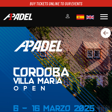
BUY TICKETS ONLINE TO OUR EVENTS
menu
A1PADEL
RANKING
CALENDARIO
TORNEOS
NOTICIAS
MULTIMEDIA
CORDOBA
SCOREBOARD
VILLA MARÍA
STREAMING
OPEN
6 - 16 Marzo 2025