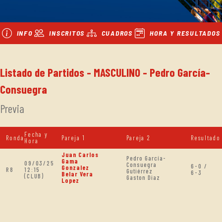
INFO
INSCRITOS
CUADROS
HORA Y RESULTADOS
Listado de Partidos - MASCULINO - Pedro García-
Consuegra
Previa
Fecha y
Ronda
Pareja 1
Pareja 2
Resultado
Hora
Juan Carlos
Pedro García-
Gama
09/03/25
Consuegra
6-0 /
Gonzalez
R8
12:15
Gutiérrez
6-3
Belar Vera
(CLUB)
Gaston Diaz
Lopez