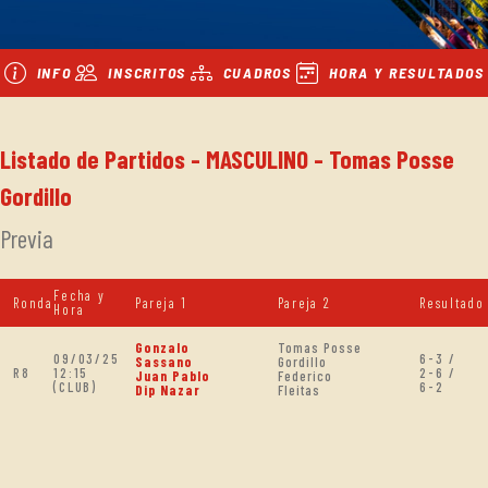
INFO
INSCRITOS
CUADROS
HORA Y RESULTADOS
Listado de Partidos - MASCULINO - Tomas Posse
Gordillo
Previa
Fecha y
Ronda
Pareja 1
Pareja 2
Resultado
Hora
Gonzalo
Tomas Posse
09/03/25
6-3 /
Sassano
Gordillo
R8
12:15
2-6 /
Juan Pablo
Federico
(CLUB)
6-2
Dip Nazar
Fleitas