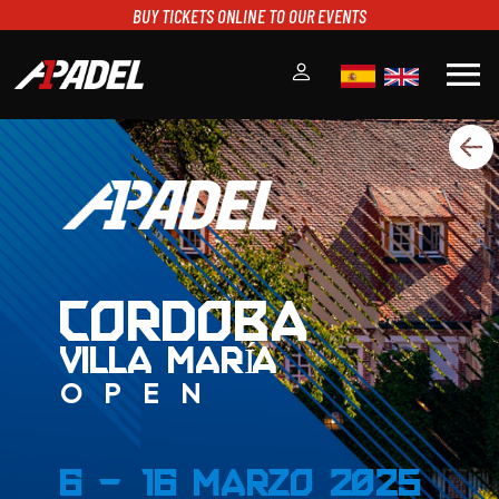
BUY TICKETS ONLINE TO OUR EVENTS
menu
A1PADEL
RANKING
CALENDARIO
TORNEOS
NOTICIAS
MULTIMEDIA
CORDOBA
SCOREBOARD
VILLA MARÍA
STREAMING
OPEN
6 - 16 Marzo 2025