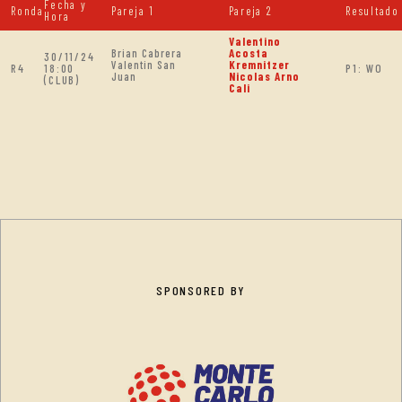
Fecha y
Ronda
Pareja 1
Pareja 2
Resultado
Hora
Valentino
Brian Cabrera
Acosta
30/11/24
Valentin San
Kremnitzer
R4
18:00
P1: WO
Juan
Nicolas Arno
(CLUB)
Cali
SPONSORED BY