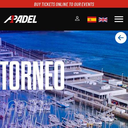
BUY TICKETS ONLINE TO OUR EVENTS
menu
A1PADEL
RANKING
CALENDARIO
TORNEO
TORNEOS
NOTICIAS
MULTIMEDIA
SCOREBOARD
STREAMING
Open