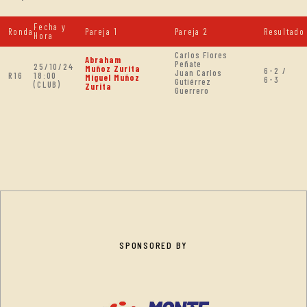
Fecha y
Ronda
Pareja 1
Pareja 2
Resultado
Hora
Carlos Flores
Abraham
Peñate
25/10/24
Muñoz Zurita
6-2 /
Juan Carlos
R16
18:00
Miguel Muñoz
6-3
Gutiérrez
(CLUB)
Zurita
Guerrero
SPONSORED BY