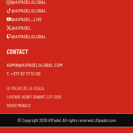
@A1PADELGLOBAL
@A1PADELGLOBAL
@A1PADEL_LIVE
@A1PADEL
@A1PADELGLOBAL
CONTACT
ADMIN@A1PADELGLOBAL.COM
T. +377 97 77 51 00
LE PALAIS DE LA SCALA,
1 AVENUE HENRY DUNANT, LOT 1200
98000 MONACO
© Copyright 2026 A1Padel. All rights reserved. A1padel.com