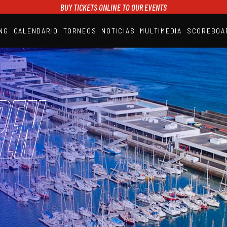
BUY TICKETS ONLINE TO OUR EVENTS
NG
CALENDARIO
TORNEOS
NOTICIAS
MULTIMEDIA
SCOREBOA
A1PADEL
RANKING
CALENDARIO
TORNEOS
NOTICIAS
en
MULTIMEDIA
SCOREBOARD
STREAMING