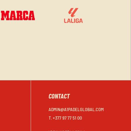
CONTACT
ADMIN@A1PADELGLOBAL.COM
T. +377 97 77 51 00