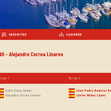
INSCRITOS
CUADROS
NO - Alejandro Correa Linares
areja 1
Pareja 2
Pablo Reina Ambel
Juan Pedro Ramírez Ru
Alejandro Correa Linares
Javier Núñez López