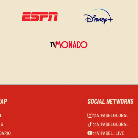
MAP
SOCIAL NETWORKS
EL
@A1PADELGLOBAL
NG
@A1PADELGLOBAL
DARIO
@A1PADEL_LIVE