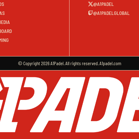
OS
@A1PADEL
AS
@A1PADELGLOBAL
MEDIA
BOARD
MING
© Copyright 2026 A1Padel. All rights reserved. A1padel.com