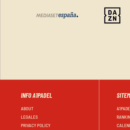
INFO A1PADEL
SITE
ABOUT
A1PAD
LEGALES
RANKI
PRIVACY POLICY
CALEN