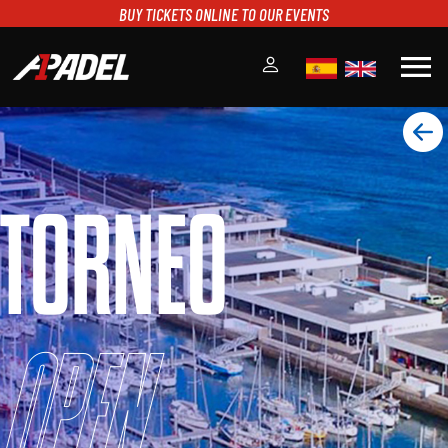
BUY TICKETS ONLINE TO OUR EVENTS
menu
A1PADEL
RANKING
CALENDARIO
TORNEO
TORNEOS
NOTICIAS
MULTIMEDIA
SCOREBOARD
STREAMING
Open