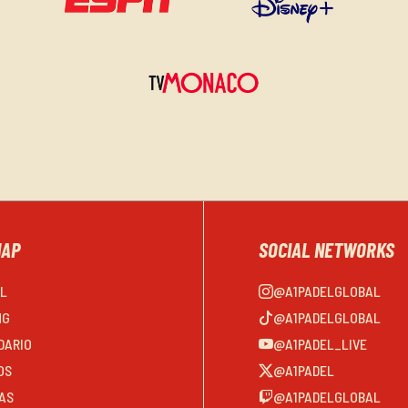
MAP
SOCIAL NETWORKS
EL
@A1PADELGLOBAL
NG
@A1PADELGLOBAL
DARIO
@A1PADEL_LIVE
OS
@A1PADEL
AS
@A1PADELGLOBAL