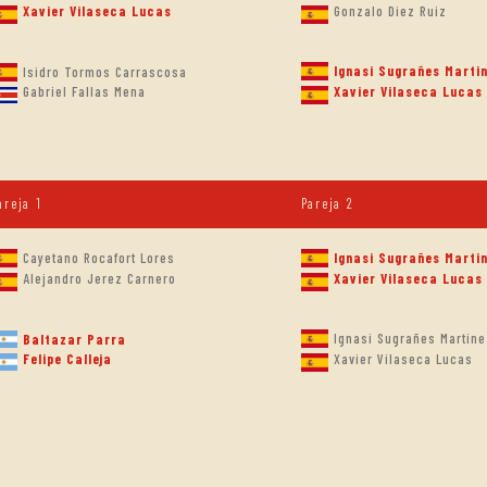
Xavier Vilaseca Lucas
Gonzalo Diez Ruiz
Ignasi Sugrañes Marti
Isidro Tormos Carrascosa
Gabriel Fallas Mena
Xavier Vilaseca Lucas
areja 1
Pareja 2
Cayetano Rocafort Lores
Ignasi Sugrañes Marti
Alejandro Jerez Carnero
Xavier Vilaseca Lucas
Ignasi Sugrañes Martine
Baltazar Parra
Felipe Calleja
Xavier Vilaseca Lucas