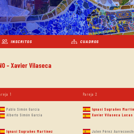
INSCRITOS
CUADROS
NO - Xavier Vilaseca
areja 1
Pareja 2
Pablo Simón García
Ignasi Sugrañes Marti
Alberto Simón García
Xavier Vilaseca Lucas
Ignasi Sugrañes Martinez
Julen Pérez Aurrecoech