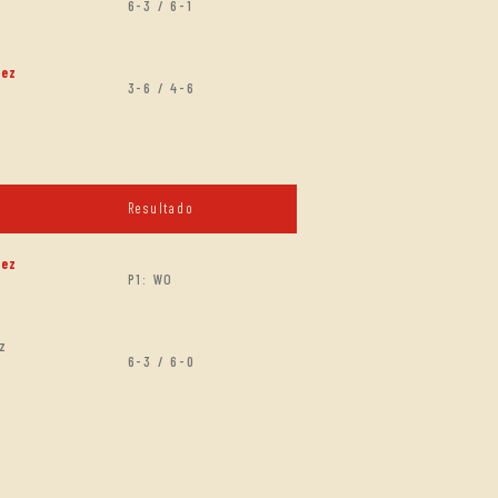
6-3 / 6-1
nez
3-6 / 4-6
Resultado
nez
P1: WO
z
6-3 / 6-0