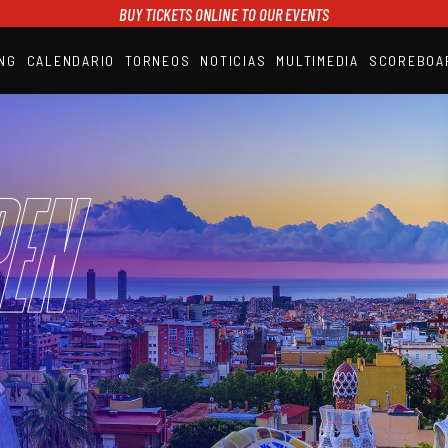
BUY TICKETS ONLINE TO OUR EVENTS
NG
CALENDARIO
TORNEOS
NOTICIAS
MULTIMEDIA
SCOREBOA
A1PADEL
RANKING
CALENDARIO
TORNEOS
NOTICIAS
en
MULTIMEDIA
SCOREBOARD
STREAMING