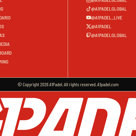
NG
@A1PADELGLOBAL
DARIO
@A1PADEL_LIVE
OS
@A1PADEL
AS
@A1PADELGLOBAL
MEDIA
BOARD
MING
© Copyright 2026 A1Padel. All rights reserved. A1padel.com