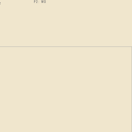
P2: WO
z