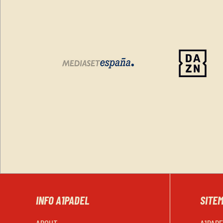
INFO A1PADEL
SITE
ABOUT
A1PAD