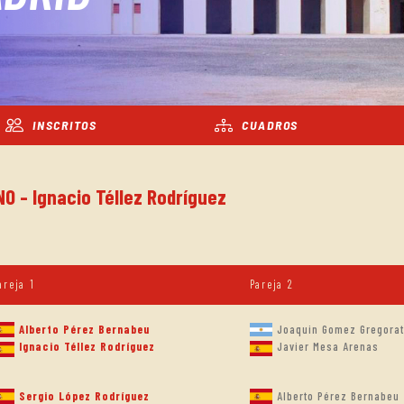
INSCRITOS
CUADROS
NO - Ignacio Téllez Rodríguez
areja 1
Pareja 2
Alberto Pérez Bernabeu
Joaquin Gomez Gregorat
Javier Mesa Arenas
Ignacio Téllez Rodríguez
Sergio López Rodríguez
Alberto Pérez Bernabeu