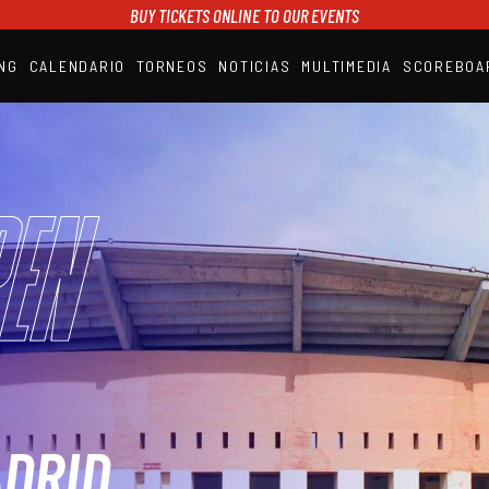
BUY TICKETS ONLINE TO OUR EVENTS
NG
CALENDARIO
TORNEOS
NOTICIAS
MULTIMEDIA
SCOREBOA
A1PADEL
RANKING
CALENDARIO
TORNEOS
NOTICIAS
en
MULTIMEDIA
SCOREBOARD
STREAMING
ADRID