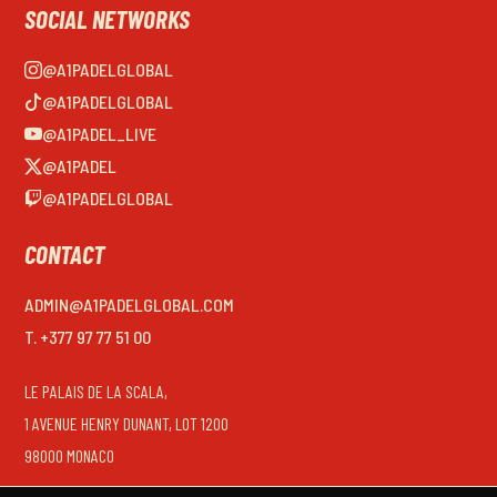
SOCIAL NETWORKS
@A1PADELGLOBAL
@A1PADELGLOBAL
@A1PADEL_LIVE
@A1PADEL
@A1PADELGLOBAL
CONTACT
ADMIN@A1PADELGLOBAL.COM
T. +377 97 77 51 00
LE PALAIS DE LA SCALA,
1 AVENUE HENRY DUNANT, LOT 1200
98000 MONACO