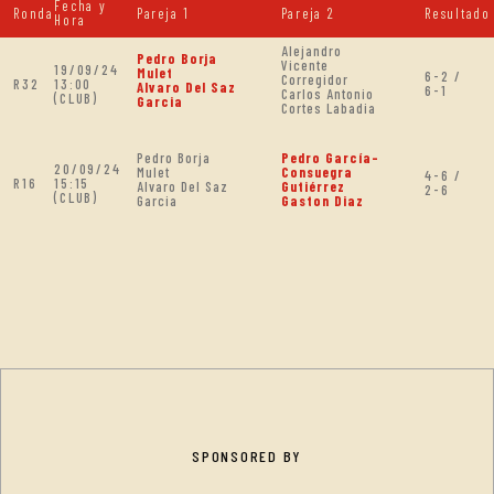
Fecha y
Ronda
Pareja 1
Pareja 2
Resultado
Hora
Alejandro
Pedro Borja
Vicente
19/09/24
Mulet
6-2 /
Corregidor
R32
13:00
Alvaro Del Saz
6-1
Carlos Antonio
(CLUB)
Garcia
Cortes Labadia
Pedro Borja
Pedro García-
20/09/24
Mulet
Consuegra
4-6 /
R16
15:15
Alvaro Del Saz
Gutiérrez
2-6
(CLUB)
Garcia
Gaston Diaz
SPONSORED BY