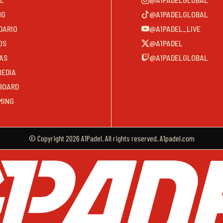
NG
@A1PADELGLOBAL
DARIO
@A1PADEL_LIVE
OS
@A1PADEL
AS
@A1PADELGLOBAL
MEDIA
BOARD
MING
© Copyright 2026 A1Padel. All rights reserved. A1padel.com