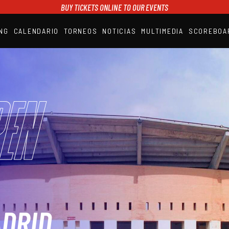
BUY TICKETS ONLINE TO OUR EVENTS
NG
CALENDARIO
TORNEOS
NOTICIAS
MULTIMEDIA
SCOREBOA
A1PADEL
RANKING
CALENDARIO
TORNEOS
NOTICIAS
en
MULTIMEDIA
SCOREBOARD
STREAMING
ADRID