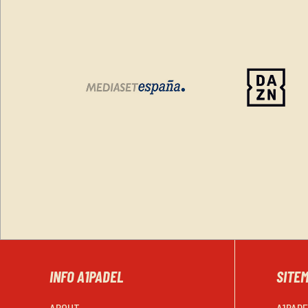
INFO A1PADEL
SITE
ABOUT
A1PAD