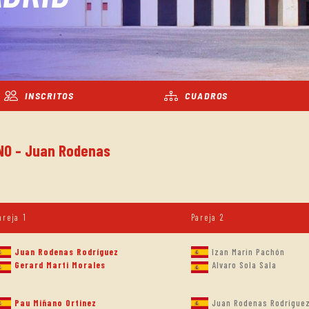
INSCRITOS
CUADROS
INO - Juan Rodenas
areja 1
Pareja 2
Juan Rodenas Rodríguez
Izan Marin Pachón
Gerard Marti Morales
Alvaro Sola Sala
Pau Miñano Ortinez
Juan Rodenas Rodrígue