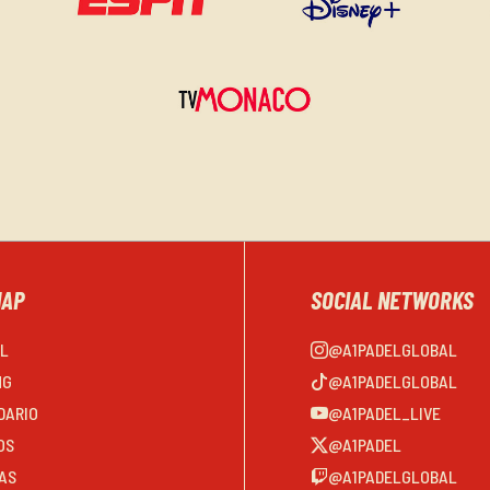
MAP
SOCIAL NETWORKS
EL
@A1PADELGLOBAL
NG
@A1PADELGLOBAL
DARIO
@A1PADEL_LIVE
OS
@A1PADEL
AS
@A1PADELGLOBAL