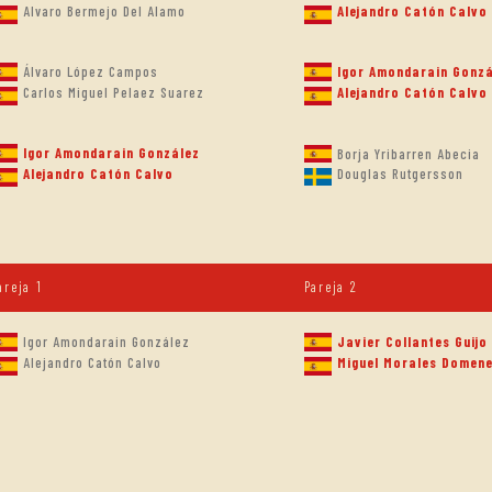
Alvaro Bermejo Del Alamo
Alejandro Catón Calvo
Álvaro López Campos
Igor Amondarain Gonzá
Carlos Miguel Pelaez Suarez
Alejandro Catón Calvo
Igor Amondarain González
Borja Yribarren Abecia
Alejandro Catón Calvo
Douglas Rutgersson
areja 1
Pareja 2
Igor Amondarain González
Javier Collantes Guijo
Alejandro Catón Calvo
Miguel Morales Domen