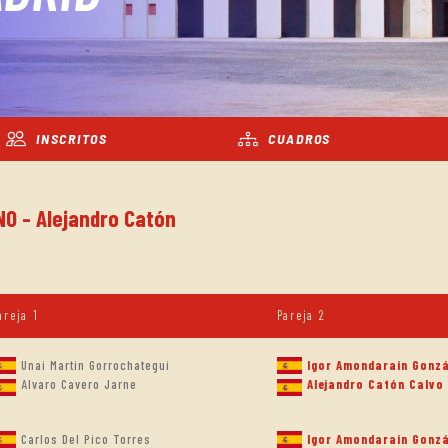
INSCRITOS
CUADROS
NO - Alejandro Catón
areja 1
Pareja 2
Unai Martin Gorrochategui
Igor Amondarain Gonzá
Alvaro Cavero Jarne
Alejandro Catón Calvo
Carlos Del Pico Torres
Igor Amondarain Gonzá