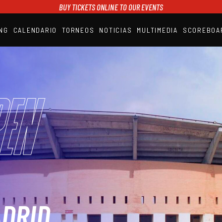
BUY TICKETS ONLINE TO OUR EVENTS
NG
CALENDARIO
TORNEOS
NOTICIAS
MULTIMEDIA
SCOREBOA
A1PADEL
RANKING
CALENDARIO
TORNEOS
NOTICIAS
en
MULTIMEDIA
SCOREBOARD
STREAMING
ADRID