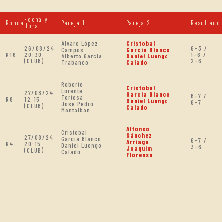
Fecha y
Ronda
Pareja 1
Pareja 2
Resultado
Hora
Álvaro López
Cristobal
26/08/24
6-3 /
Campos
Garcia Blanco
R16
20:30
1-6 /
Alberto Garcia
Daniel Luengo
(CLUB)
2-6
Trabanco
Calado
Roberto
Cristobal
Lorente
27/08/24
Garcia Blanco
6-7 /
Tortosa
R8
12:15
Daniel Luengo
6-7
Jose Pedro
(CLUB)
Calado
Montalban
Alfonso
Cristobal
Sánchez
27/08/24
Garcia Blanco
6-7 /
Arriaga
R4
20:15
Daniel Luengo
3-6
Joaquim
(CLUB)
Calado
Florensa