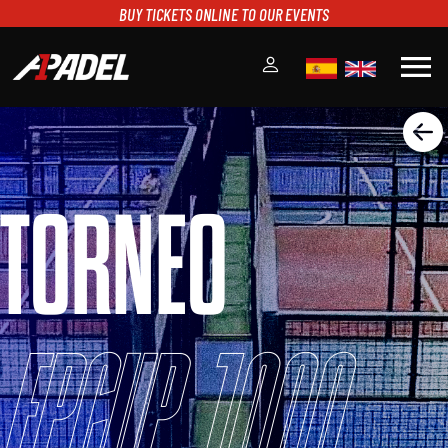
BUY TICKETS ONLINE TO OUR EVENTS
menu
A1PADEL
RANKING
CALENDARIO
TORNEO
TORNEOS
NOTICIAS
MULTIMEDIA
SCOREBOARD
STREAMING
FPCUP 1000