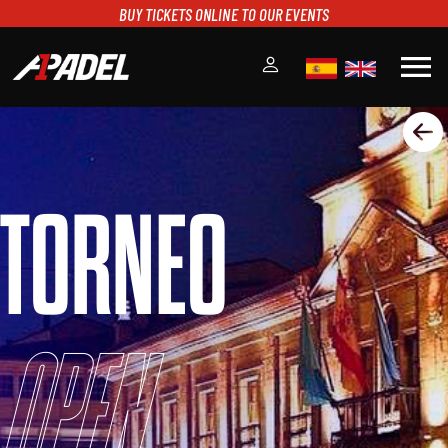
BUY TICKETS ONLINE TO OUR EVENTS
menu
A1PADEL
RANKING
CALENDARIO
TORNEO
TORNEOS
NOTICIAS
MULTIMEDIA
SCOREBOARD
STREAMING
Open