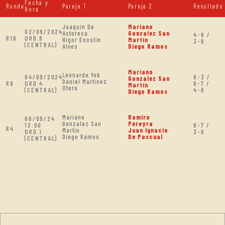
Fecha y
Ronda
Pareja 1
Pareja 2
Resultado
Hora
Joaquín De
Mariano
02/09/2024
Astoreca
Gonzalez San
4-6 /
R16
ORD.8
Higor Ensslin
Martín
3-6
(CENTRAL)
Alves
Diego Ramos
Mariano
Leonardo Yob
04/09/2024
6-3 /
Gonzalez San
Daniel Martinez
R8
ORD.4
6-7 /
Martín
Otero
(CENTRAL)
4-6
Diego Ramos
Mariano
Ramiro
06/09/24
Gonzalez San
Pereyra
12:00
6-7 /
R4
Martín
Juan Ignacio
ORD.1
3-6
Diego Ramos
De Pascual
(CENTRAL)