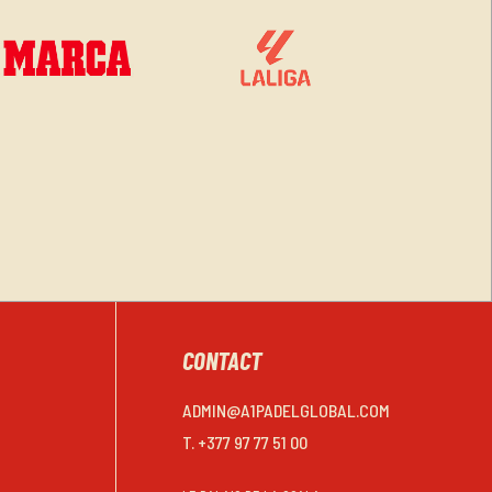
CONTACT
ADMIN@A1PADELGLOBAL.COM
T. +377 97 77 51 00