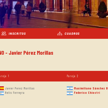
INSCRITOS
CUADROS
O - Javier Pérez Morillas
areja 1
Pareja 2
Javier Perez Morillas
Maximiliano Sánchez 
Federico Chiostri
Relis Ferreyra