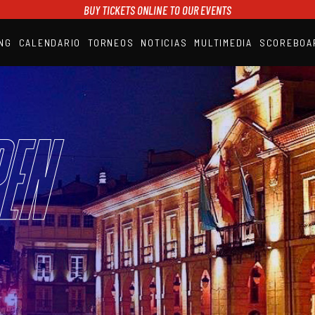
BUY TICKETS ONLINE TO OUR EVENTS
NG
CALENDARIO
TORNEOS
NOTICIAS
MULTIMEDIA
SCOREBOA
A1PADEL
RANKING
CALENDARIO
TORNEOS
NOTICIAS
en
MULTIMEDIA
SCOREBOARD
STREAMING