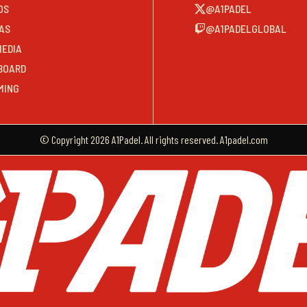
OS
@A1PADEL
AS
@A1PADELGLOBAL
MEDIA
BOARD
MING
© Copyright 2026 A1Padel. All rights reserved. A1padel.com