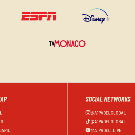
MAP
SOCIAL NETWORKS
EL
@A1PADELGLOBAL
NG
@A1PADELGLOBAL
DARIO
@A1PADEL_LIVE