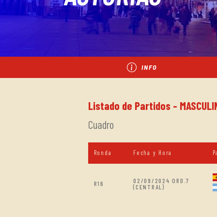
INFO
Listado de Partidos - MASCULIN
Cuadro
Ronda
Fecha y Hora
P
02/09/2024 ORD.7
R16
(CENTRAL)