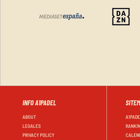
INFO A1PADEL
SITE
ABOUT
A1PAD
LEGALES
RANKI
PRIVACY POLICY
CALEN