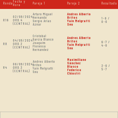
Fecha y
Ronda
Pareja 1
Pareja 2
Resultado
Hora
Arturo Miguel
Andres Alberto
02/09/2024
Hernando
Britos
1-6 /
R16
ORD.4
Sergio Arias
Yain Melgratti
0-6
(CENTRAL)
Aznar
Seu
Cristobal
Andres Alberto
Garcia Blanco
04/09/2024
Britos
6-7 /
Joaquim
R8
ORD.2
Yain Melgratti
4-6
Florensa
(CENTRAL)
Seu
Hernandez
Maximiliano
Andres Alberto
Sánchez
06/09/2024
Britos
2-6 /
Blasco
R4
ORD.3
Yain Melgratti
5-7
Federico
(CENTRAL)
Seu
Chiostri