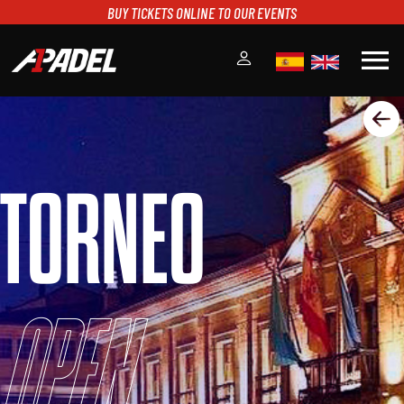
BUY TICKETS ONLINE TO OUR EVENTS
menu
A1PADEL
RANKING
CALENDARIO
TORNEO
TORNEOS
NOTICIAS
MULTIMEDIA
SCOREBOARD
STREAMING
Open