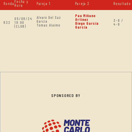
Fecha y
Ronda
Pareja 1
Pareja 2
Resultado
Hora
Pau Miñano
Alvaro Del Saz
05/08/24
Ortinez
3-6 /
García
R32
19:00
Diego García
4-6
Tomas Alaimo
(CLUB)
García
SPONSORED BY