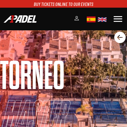
BUY TICKETS ONLINE TO OUR EVENTS
menu
A1PADEL
RANKING
CALENDARIO
TORNEO
TORNEOS
NOTICIAS
MULTIMEDIA
SCOREBOARD
STREAMING
Master