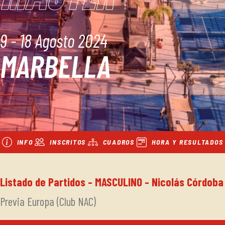
9 - 18 Agosto 2024
MARBELLA
INFO
INSCRITOS
CUADROS
HORA Y RESULTADOS
Listado de Partidos - MASCULINO - Nicolás Córdoba
Previa Europa (Club NAC)