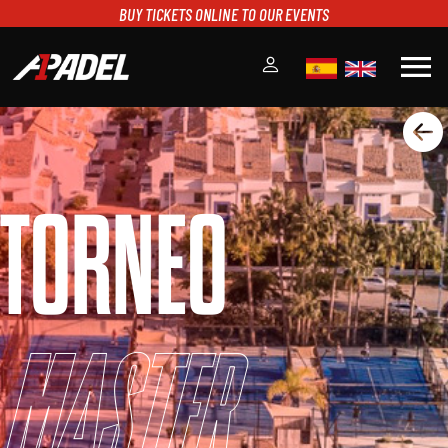
BUY TICKETS ONLINE TO OUR EVENTS
menu
A1PADEL
RANKING
CALENDARIO
TORNEO
TORNEOS
NOTICIAS
MULTIMEDIA
SCOREBOARD
STREAMING
Master