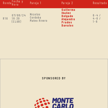
Fecha y
Ronda
Pareja 1
Pareja 2
Resultado
Hora
Guillermo
Ibañez
Nicolás
07/08/24
6-4 /
Delgado
Cordoba
R16
18:30
4-6 /
Alejandro
Mateo Rivero
(CLUB)
1-6
Prados
Davalos
SPONSORED BY