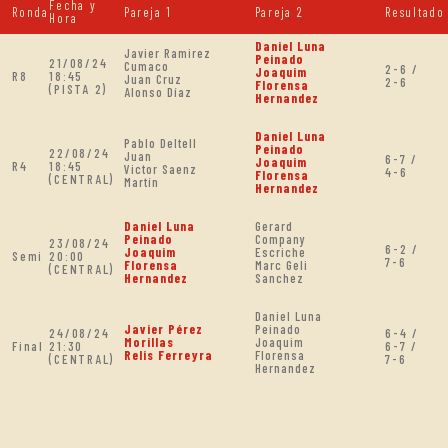
Fecha y
Ronda
Pareja 1
Pareja 2
Resultado
Hora
Daniel Luna
Javier Ramirez
Peinado
21/08/24
Cumaco
2-6 /
Joaquim
R8
18:45
Juan Cruz
2-6
Florensa
(PISTA 2)
Alonso Díaz
Hernandez
Daniel Luna
Pablo Deltell
Peinado
22/08/24
Juan
6-7 /
Joaquim
R4
18:45
Victor Saenz
4-6
Florensa
(CENTRAL)
Martín
Hernandez
Daniel Luna
Gerard
Peinado
Company
23/08/24
6-2 /
Joaquim
Escriche
Semi
20:00
7-6
Florensa
Marc Geli
(CENTRAL)
Hernandez
Sanchez
Daniel Luna
Javier Pérez
Peinado
24/08/24
6-4 /
Morillas
Joaquim
Final
21:30
6-7 /
Relis Ferreyra
Florensa
(CENTRAL)
7-6
Hernandez