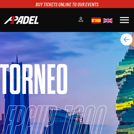
BUY TICKETS ONLINE TO OUR EVENTS
menu
A1PADEL
RANKING
CALENDARIO
TORNEO
TORNEOS
NOTICIAS
MULTIMEDIA
SCOREBOARD
STREAMING
FPCUP 1000