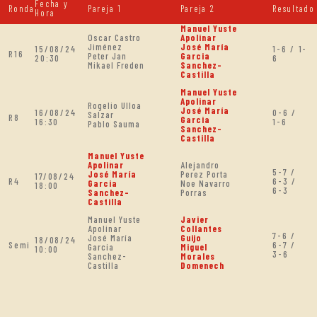
Fecha y
Ronda
Pareja 1
Pareja 2
Resultado
Hora
Manuel Yuste
Oscar Castro
Apolinar
Jiménez
José María
15/08/24
1-6 / 1-
R16
Peter Jan
Garcia
20:30
6
Mikael Freden
Sanchez-
Castilla
Manuel Yuste
Apolinar
Rogelio Ulloa
José María
16/08/24
0-6 /
Salzar
R8
Garcia
16:30
1-6
Pablo Sauma
Sanchez-
Castilla
Manuel Yuste
Apolinar
Alejandro
5-7 /
José María
Perez Porta
17/08/24
R4
6-3 /
Garcia
Noe Navarro
18:00
6-3
Sanchez-
Porras
Castilla
Manuel Yuste
Javier
Apolinar
Collantes
7-6 /
José María
Guijo
18/08/24
Semi
6-7 /
Garcia
Miguel
10:00
3-6
Sanchez-
Morales
Castilla
Domenech