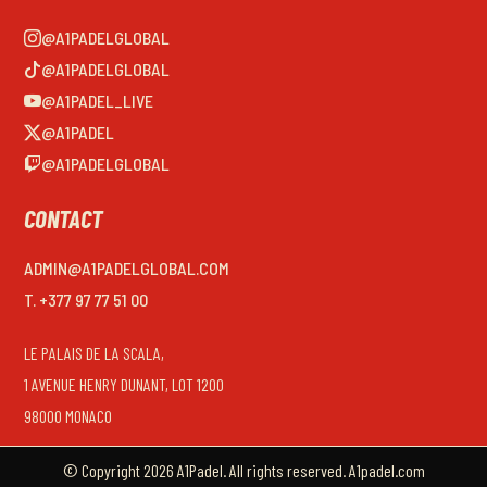
@A1PADELGLOBAL
@A1PADELGLOBAL
@A1PADEL_LIVE
@A1PADEL
@A1PADELGLOBAL
CONTACT
ADMIN@A1PADELGLOBAL.COM
T. +377 97 77 51 00
LE PALAIS DE LA SCALA,
1 AVENUE HENRY DUNANT, LOT 1200
98000 MONACO
© Copyright 2026 A1Padel. All rights reserved. A1padel.com