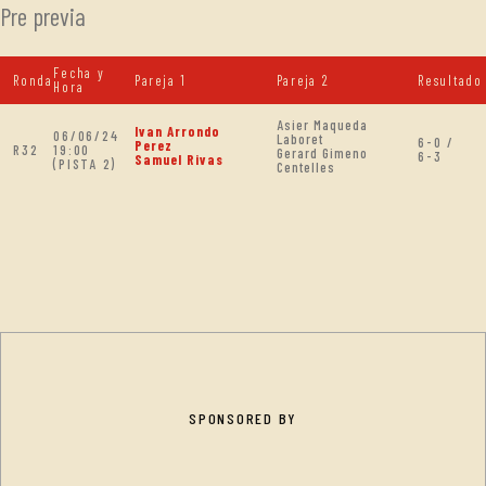
Pre previa
Fecha y
Ronda
Pareja 1
Pareja 2
Resultado
Hora
Asier Maqueda
Ivan Arrondo
06/06/24
Laboret
6-0 /
Perez
R32
19:00
Gerard Gimeno
6-3
Samuel Rivas
(PISTA 2)
Centelles
SPONSORED BY