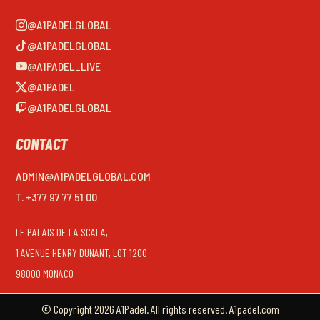
@A1PADELGLOBAL
@A1PADELGLOBAL
@A1PADEL_LIVE
@A1PADEL
@A1PADELGLOBAL
CONTACT
ADMIN@A1PADELGLOBAL.COM
T. +377 97 77 51 00
LE PALAIS DE LA SCALA,
1 AVENUE HENRY DUNANT, LOT 1200
98000 MONACO
© Copyright 2026 A1Padel. All rights reserved. A1padel.com