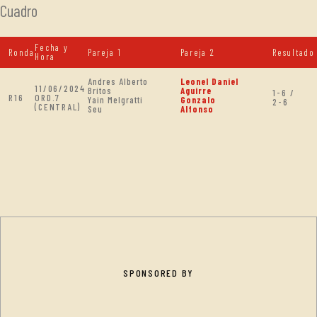
Cuadro
Fecha y
Ronda
Pareja 1
Pareja 2
Resultado
Hora
Andres Alberto
Leonel Daniel
11/06/2024
Britos
Aguirre
1-6 /
R16
ORD.7
Yain Melgratti
Gonzalo
2-6
(CENTRAL)
Seu
Alfonso
SPONSORED BY