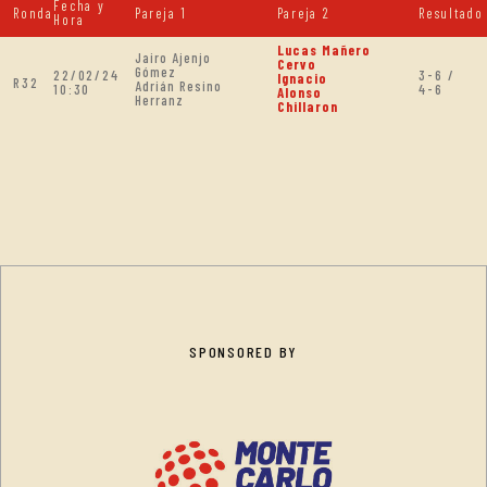
Fecha y
Ronda
Pareja 1
Pareja 2
Resultado
Hora
Lucas Mañero
Jairo Ajenjo
Cervo
Gómez
22/02/24
3-6 /
Ignacio
R32
Adrián Resino
10:30
4-6
Alonso
Herranz
Chillaron
SPONSORED BY